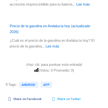
de
:
accesorio imprescindible para tu batería...
Lee más
abril
Cargador
de
de
2026
coche
Precio de la gasolina en Andalucía hoy (actualizado
de
2026)
Lidl
por
¿Cuál es el precio de la gasolina en Andalucía hoy? El
39,99€:
:
precio de la gasolina...
Lee más
el
Precio
accesorio
de
imprescindi
la
¡Haz clic para puntuar esta entrada!
para
gasolina
(Votos:
0
Promedio:
0
)
tu
en
batería
Andalucía
🔖Tags:
ANDROID
APP
hoy
(actualizado
2026)
Share on Facebook
Share on Twitter