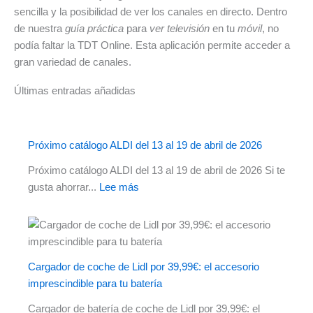
sencilla y la posibilidad de ver los canales en directo. Dentro
de nuestra
guía práctica
para
ver televisión
en tu
móvil
, no
podía faltar la TDT Online. Esta aplicación permite acceder a
gran variedad de canales.
Últimas entradas añadidas
Próximo catálogo ALDI del 13 al 19 de abril de 2026
Próximo catálogo ALDI del 13 al 19 de abril de 2026 Si te
:
gusta ahorrar...
Lee más
Próximo
catálogo
ALDI
del
Cargador de coche de Lidl por 39,99€: el accesorio
13
imprescindible para tu batería
al
19
Cargador de batería de coche de Lidl por 39,99€: el