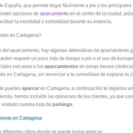
e España, que permite llegar fácilmente a pie a los principales 
xisten opciones de
aparcamiento
en el centro de la ciudad, pró
acilitan la movilidad y comodidad durante su estancia.
ratis en Cartagena?
te del aparcamiento, hay algunas alternativas de
aparcamiento
g
eden requerir un poco más de tiempo a pie o el uso de transpor
ciales cercanas o los
aparcamientos
en zonas menos céntricas
tis en Cartagena, sin renunciar a la comodidad de explorar la c
nde puedes
aparcar
en Cartagena, a continuación te dejamos una
emás, hemos incluido las opiniones de los clientes, ya que c
visitado nuestra lista de
parkings
.
miento en Cartagena
 diferentes sitios donde se puede lograr aparcar: