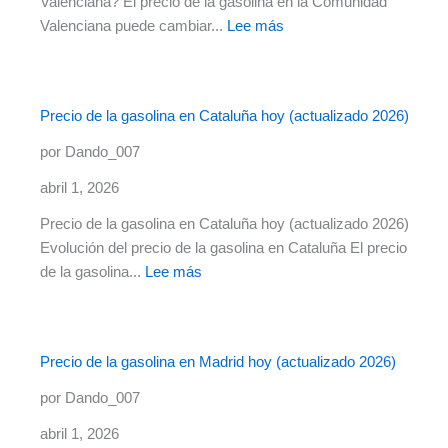
Valenciana? El precio de la gasolina en la Comunidad
:
Valenciana puede cambiar...
Lee más
Precio
de
la
Precio de la gasolina en Cataluña hoy (actualizado 2026)
gasolina
en
por Dando_007
la
abril 1, 2026
Comunidad
Valenciana
Precio de la gasolina en Cataluña hoy (actualizado 2026)
hoy
Evolución del precio de la gasolina en Cataluña El precio
(actualizado
:
de la gasolina...
Lee más
2026)
Precio
de
la
Precio de la gasolina en Madrid hoy (actualizado 2026)
gasolina
en
por Dando_007
Cataluña
abril 1, 2026
hoy