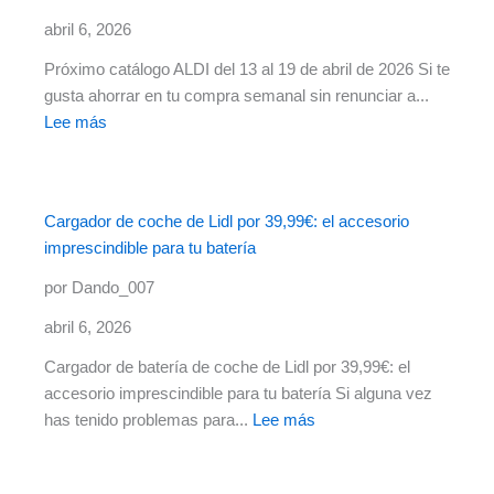
abril 6, 2026
Próximo catálogo ALDI del 13 al 19 de abril de 2026 Si te
gusta ahorrar en tu compra semanal sin renunciar a...
:
Lee más
Próximo
catálogo
ALDI
Cargador de coche de Lidl por 39,99€: el accesorio
del
imprescindible para tu batería
13
al
por Dando_007
19
abril 6, 2026
de
abril
Cargador de batería de coche de Lidl por 39,99€: el
de
accesorio imprescindible para tu batería Si alguna vez
2026
:
has tenido problemas para...
Lee más
Cargador
de