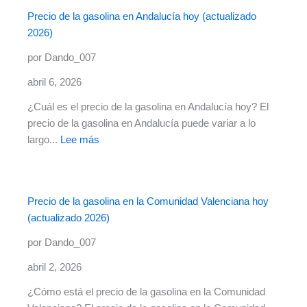
coche
Precio de la gasolina en Andalucía hoy (actualizado
de
2026)
Lidl
por
por Dando_007
39,99€:
abril 6, 2026
el
accesorio
¿Cuál es el precio de la gasolina en Andalucía hoy? El
imprescindible
precio de la gasolina en Andalucía puede variar a lo
para
:
largo...
Lee más
tu
Precio
batería
de
la
Precio de la gasolina en la Comunidad Valenciana hoy
gasolina
(actualizado 2026)
en
Andalucía
por Dando_007
hoy
abril 2, 2026
(actualizado
2026)
¿Cómo está el precio de la gasolina en la Comunidad