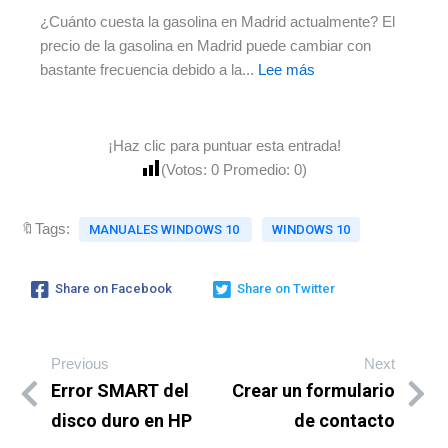
(actualizado
¿Cuánto cuesta la gasolina en Madrid actualmente? El
2026)
precio de la gasolina en Madrid puede cambiar con
:
bastante frecuencia debido a la...
Lee más
Precio
de
la
¡Haz clic para puntuar esta entrada!
gasolina
(Votos:
0
Promedio:
0
)
en
Madrid
🔖Tags:
MANUALES WINDOWS 10
WINDOWS 10
hoy
(actualizado
2026)
Share on Facebook
Share on Twitter
Previous
Next
Error SMART del
Crear un formulario
disco duro en HP
de contacto