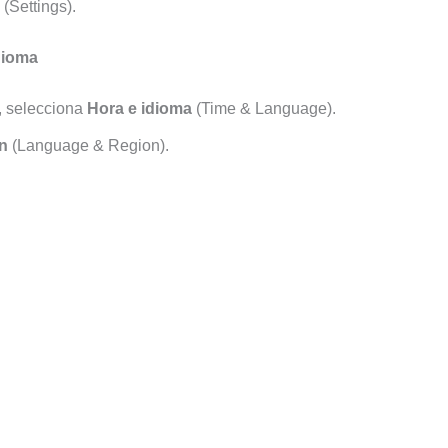
(Settings).
dioma
, selecciona
Hora e idioma
(Time & Language).
ón
(Language & Region).