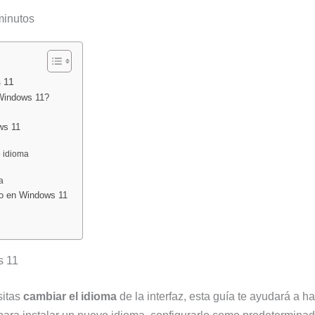
inutos
 11
 Windows 11?
ws 11
e idioma
a
do en Windows 11
s 11
itas
cambiar el idioma
de la interfaz, esta guía te ayudará a h