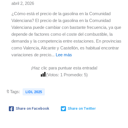
hoy
abril 2, 2026
(actualizado
¿Cómo está el precio de la gasolina en la Comunidad
2026)
Valenciana? El precio de la gasolina en la Comunidad
Valenciana puede cambiar con bastante frecuencia, ya que
depende de factores como el coste del combustible, la
demanda y la competencia entre estaciones. En provincias
como Valencia, Alicante y Castellón, es habitual encontrar
:
variaciones de precio...
Lee más
Precio
¡Haz clic para puntuar esta entrada!
de
(Votos:
1
Promedio:
5
)
la
gasolina
en
🔖Tags:
LIDL 2025
la
Comunidad
Share on Facebook
Share on Twitter
Valenciana
hoy
(actualizado