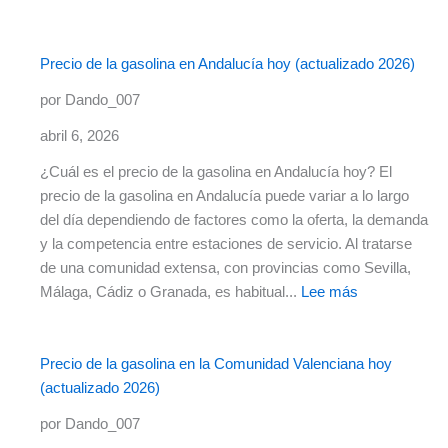
Cargador
de
coche
Precio de la gasolina en Andalucía hoy (actualizado 2026)
de
por Dando_007
Lidl
por
abril 6, 2026
39,99€:
¿Cuál es el precio de la gasolina en Andalucía hoy? El
el
precio de la gasolina en Andalucía puede variar a lo largo
accesorio
del día dependiendo de factores como la oferta, la demanda
imprescindible
y la competencia entre estaciones de servicio. Al tratarse
para
de una comunidad extensa, con provincias como Sevilla,
tu
:
Málaga, Cádiz o Granada, es habitual...
Lee más
batería
Precio
de
la
Precio de la gasolina en la Comunidad Valenciana hoy
gasolina
(actualizado 2026)
en
por Dando_007
Andalucía