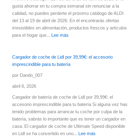
gusta ahorrar en tu compra semanal sin renunciar a la
calidad, no puedes perderte el próximo catálogo de ALDI
del 13 al 19 de abril de 2026. En él encontrarás ofertas
irresistibles en alimentación, productos frescos y artículos
:
para el hogar que...
Lee más
Próximo
catálogo
ALDI
Cargador de coche de Lidl por 39,99€: el accesorio
del
imprescindible para tu batería
13
por Dando_007
al
19
abril 6, 2026
de
Cargador de batería de coche de Lidl por 39,99€: el
abril
accesorio imprescindible para tu batería Si alguna vez has
de
tenido problemas para arrancar tu coche por culpa de la
2026
batería, sabrás lo importante que es tener un cargador en
casa. El cargador de coche de Ultimate Speed disponible
:
en Lidl se ha convertido en uno...
Lee más